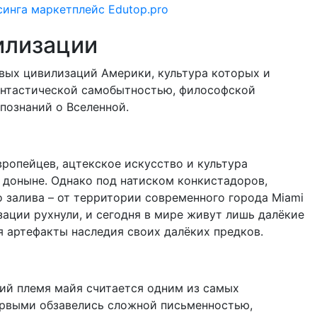
илизации
вых цивилизаций Америки, культура которых и
антастической самобытностью, философской
познаний о Вселенной.
ропейцев, ацтекское искусство и культура
и доныне. Однако под натиском конкистадоров,
 залива – от территории современного города Miami
зации рухнули, и сегодня в мире живут лишь далёкие
я артефакты наследия своих далёких предков.
ий племя майя считается одним из самых
ервыми обзавелись сложной письменностью,