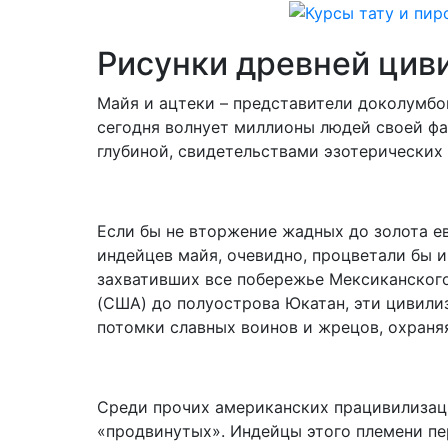
Рисунки древней цив
Майя и ацтеки – представители доколумбо
сегодня волнует миллионы людей своей ф
глубиной, свидетельствами эзотерических 
Если бы не вторжение жадных до золота ев
индейцев майя, очевидно, процветали бы 
захвативших все побережье Мексиканского
(США) до полуострова Юкатан, эти цивили
потомки славных воинов и жрецов, охраня
Среди прочих американских працивилизац
«продвинутых». Индейцы этого племени п