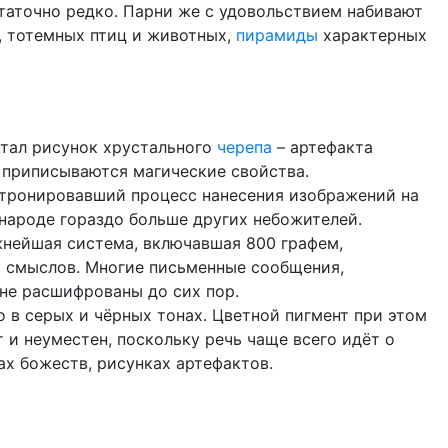
таточно редко. Парни же с удовольствием набивают
ь, тотемных птиц и животных,
пирамиды
характерных
стал рисунок хрустального
черепа
– артефакта
 приписываются магические свойства.
патронировавший процесс нанесения изображений на
 народе гораздо больше других небожителей.
жнейшая система, включавшая 800 графем,
 смыслов. Многие письменные сообщения,
не расшифрованы до сих пор.
о в серых и чёрных тонах. Цветной пигмент при этом
т и неуместен, поскольку речь чаще всего идёт о
ах божеств, рисунках артефактов.