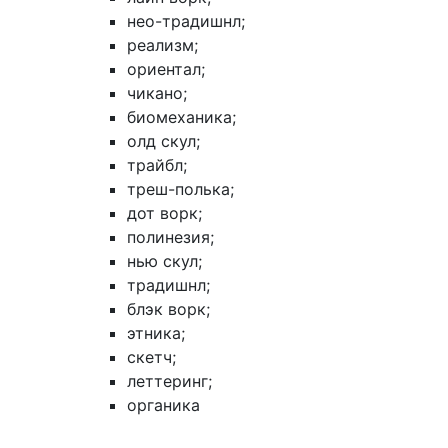
нео-традишнл;
реализм;
ориентал;
чикано;
биомеханика;
олд скул;
трайбл;
треш-полька;
дот ворк;
полинезия;
нью скул;
традишнл;
блэк ворк;
этника;
скетч;
леттеринг;
органика