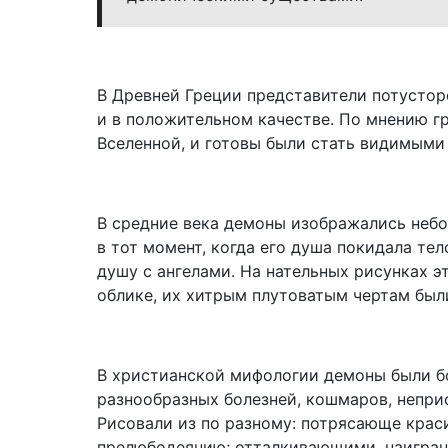
В Древней Греции представители потустор
и в положительном качестве. По мнению г
Вселенной, и готовы были стать видимыми
В средние века демоны изображались неб
в тот момент, когда его душа покидала тел
душу с ангелами. На нательных рисунках э
облике, их хитрым плутоватым чертам был
В христианской мифологии демоны были б
разнообразных болезней, кошмаров, непри
Рисовали из по разному: потрясающе кра
прелюбодеянию; отталкивающими, наигранн