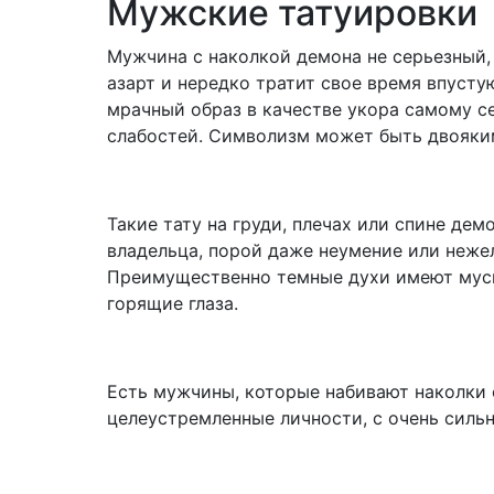
Мужские татуировки
Мужчина с наколкой демона не серьезный,
азарт и нередко тратит свое время впусту
мрачный образ в качестве укора самому се
слабостей. Символизм может быть двояким
Такие тату на груди, плечах или спине де
владельца, порой даже неумение или неже
Преимущественно темные духи имеют муску
горящие глаза.
Есть мужчины, которые набивают наколки с
целеустремленные личности, с очень силь