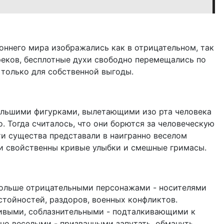
оннего мира изображались как в отрицательном, так
реков, бесплотные духи свободно перемещались по
 только для собственной выгоды.
ольшими фигурками, вылетающими изо рта человека
о. Тогда считалось, что они борются за человеческую
ти существа представали в наигранно веселом
и свойственны кривые улыбки и смешные гримасы.
ольше отрицательными персонажами - носителями
стойностей, раздоров, военных конфликтов.
сивыми, соблазнительными - подталкивающими к
о веселыми - призванными запутать, обмануть,