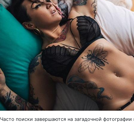
Часто поиски завершаются на загадочной фотографии 