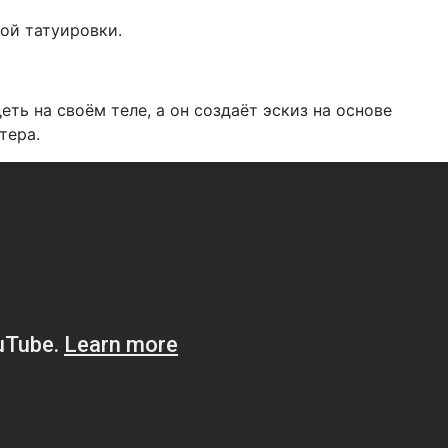
ой татуировки.
ть на своём теле, а он создаёт эскиз на основе
тера.