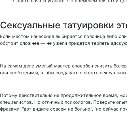
страсть начала угасать. Со временем для этой це
Сексуальные татуировки эт
Если местом нанесения выбирается поясница либо спи
обстоит сложнее — не ужели придется терпеть адскую
На самом деле умелый мастер способен снизить болев
они необходимы, чтобы создавать яркость сексуальн
Потому действительно не продолжительное время, мож
специалистов. Но отличных психологов. Поверьте оп
фразами, "вот видите совсем не больно", "но сейчас пр