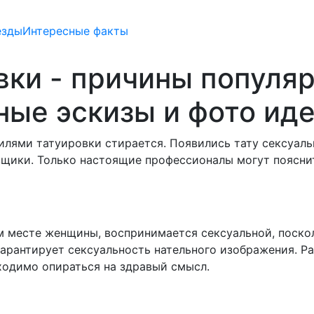
езды
Интересные факты
ки - причины популяр
ные эскизы и фото ид
лями татуировки стирается. Появились тату сексуальн
вщики. Только настоящие профессионалы могут пояснит
м месте женщины, воспринимается сексуальной, поскол
арантирует сексуальность нательного изображения. Ра
ходимо опираться на здравый смысл.