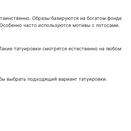
 таинственно. Образы базируются на богатом фонде
 Особенно часто используются мотивы с лотосами.
Такие татуировки смотрятся естественно на любом
бы выбрать подходящий вариант татуировки.