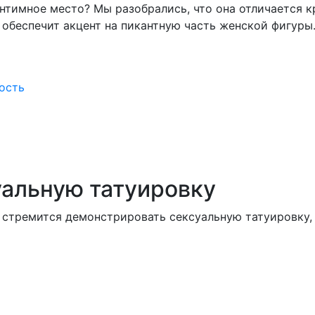
интимное место? Мы разобрались, что она отличается 
 обеспечит акцент на пикантную часть женской фигуры
ость
уальную татуировку
л стремится демонстрировать сексуальную татуировку