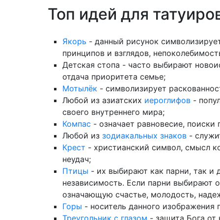
Топ идей для татуиро
Якорь
- данный рисунок символизирует
принципов и взглядов, непоколебимость
Детская стопа - часто выбирают новои
отдача приоритета семье;
Мотылёк
- символизирует раскованнос
Любой из азиатских
иероглифов
- попу
своего внутреннего мира;
Компас
- означает равновесие, поиски
Любой из
зодиакальных знаков
- служи
Крест
- христианский символ, смысл к
неудач;
Птицы
- их выбирают как парни, так и
независимость. Если парни выбирают о
означающую счастье, молодость, надеж
Горы
- носитель данного изображения 
Треугольник с глазом
- защита Бога от 