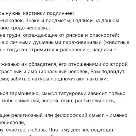
есь нужны картинки подлиннее;
-наколок. Знаки и предметы, надписи на данном
ное кредо человека;
на груди, ограждающие от рисков и опасностей;
ные с личными душевными переживаниями (животные
 - тогда он стремится к равновесию; надписи -
 жизнью их обладателя, его отношениями со второй
страстный и эмоциональный человек, Вам подойдут
ия; забитые натуры предпочитают наколки,
ься гармонично, смысл татуировки зависит только
 любыесимволы, зверей, птиц, растительность,
ющие религиозный или философский смысл - именно
ченияволи;
чу, счастье, любовь. Поэтому для неё подходят