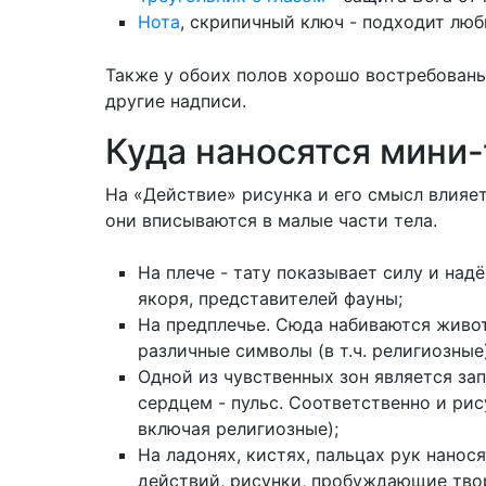
Нота
, скрипичный ключ - подходит лю
Также у обоих полов хорошо востребованы
другие надписи.
Куда наносятся мини
На «Действие» рисунка и его смысл влияет
они вписываются в малые части тела.
На плече - тату показывает силу и на
якоря, представителей фауны;
На предплечье. Сюда набиваются живот
различные символы (в т.ч. религиозные)
Одной из чувственных зон является зап
сердцем - пульс. Соответственно и ри
включая религиозные);
На ладонях, кистях, пальцах рук нано
действий, рисунки, пробуждающие твор