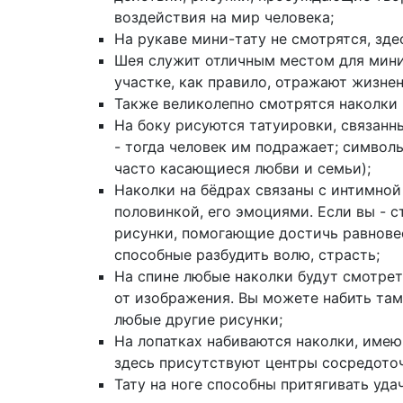
воздействия на мир человека;
На рукаве мини-тату не смотрятся, зд
Шея служит отличным местом для мини
участке, как правило, отражают жизнен
Также великолепно смотрятся наколки 
На боку рисуются татуировки, связан
- тогда человек им подражает; символы
часто касающиеся любви и семьи);
Наколки на бёдрах связаны с интимной
половинкой, его эмоциями. Если вы - 
рисунки, помогающие достичь равновес
способные разбудить волю, страсть;
На спине любые наколки будут смотрет
от изображения. Вы можете набить там
любые другие рисунки;
На лопатках набиваются наколки, име
здесь присутствуют центры сосредото
Тату на ноге способны притягивать уда