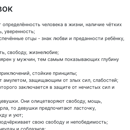
вок
 определённость человека в жизни, наличие чётких
, уверенность;
спечённые отцы - знак любви и преданности ребёнку,
ть, свободу, жизнелюбие;
лярен у мужчин, тем самым показывающих глубину
 приключений, стойкие принципы;
т амулетом, защищающим от злых сил, слабостей;
оторого заключается в защите от нечистых сил и
 девушки. Они олицетворяют свободу, мощь,
рла, то девушки предпочитают ласточку,
ду и уют;
подчёркивает свою свободу и непобедимость;
неудач и соблазнов;