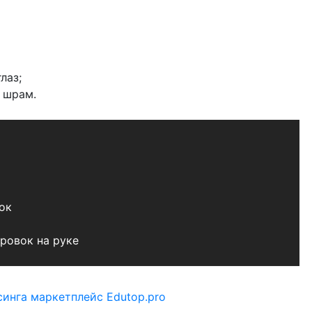
лаз;
 шрам.
ок
ровок на руке